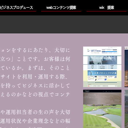
ビジネスプロデュース
​webコンテンツ提案
wix 提案
ョンをするにあたり、大切に
立つ」ことです。お客様は何
ているか。まずは、そのこと
bサイトを利用・運用する際、
を持ってビジネスに活かして
えるのかなどの視点でコンテ
や運用担当者の生の声を大切
運用状況や企業理念などの幅