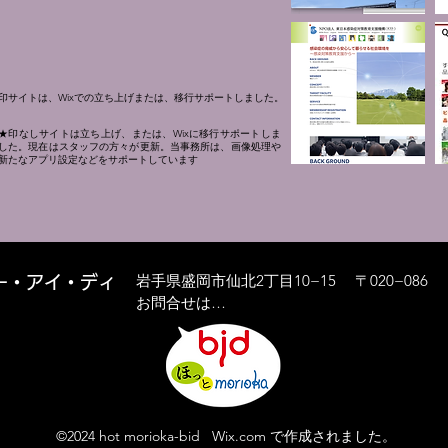
印サイトは、Wixでの立ち上げまたは、移行サポートしました。
★印なしサイトは立ち上げ、または、Wixに移行サポートしま
した。現在はスタッフの方々が更新。当事務所は、画像処理や
新たなアプリ設定などをサポートしています
岩手県盛岡市仙北2丁目10−15 〒020−086
ビー・アイ・ディ
お問合せは…
©2024 hot morioka-bid Wix.com で作成されました。