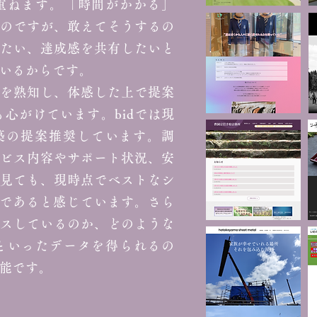
重ねます。「時間がかかる」
のですが、敢えてそうするの
たい、達成感を共有したいと
いるからです。
を熟知し、体感した上で提案
心がけています。bidでは現
築の提案推奨しています。調
ビス内容やサポート状況、安
見ても、現時点でベストなシ
xであると感じています。さら
スしているのか、どのような
といったデータを得られるの
能です。